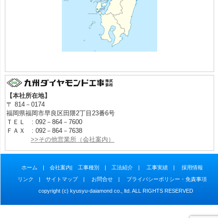
【本社所在地】
〒 814－0174
福岡県福岡市早良区田隈2丁目23番6号
ＴＥＬ : 092－864－7600
ＦＡＸ : 092－864－7638
>>その他営業所（会社案内）
ホーム
|
会社案内
|
工事種別
|
工法紹介
|
工事実績
|
採用情報
リンク
|
サイトマップ
|
お問合せ
|
プライバシーポリシー・免責事項
copyright (c) kyusyu-daiamond co., ltd. ALL RIGHTS RESERVED