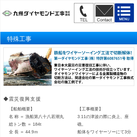
特殊工事
◆震災復興支援
【船舶概要】
【工事概要】
名 称 ＝ 漁船第八十八若潮丸
3.11の津波の際に炎上、座
総トン数 ＝ 184t
礁。
全 長 ＝ 44.9ｍ
船体をワイヤーソーにて3分