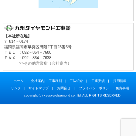
【本社所在地】
〒 814－0174
福岡県福岡市早良区田隈2丁目23番6号
ＴＥＬ : 092－864－7600
ＦＡＸ : 092－864－7638
>>その他営業所（会社案内）
ホーム
|
会社案内
|
工事種別
|
工法紹介
|
工事実績
|
採用情報
リンク
|
サイトマップ
|
お問合せ
|
プライバシーポリシー・免責事項
copyright (c) kyusyu-daiamond co., ltd. ALL RIGHTS RESERVED