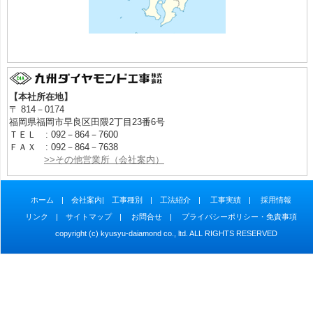
【本社所在地】
〒 814－0174
福岡県福岡市早良区田隈2丁目23番6号
ＴＥＬ : 092－864－7600
ＦＡＸ : 092－864－7638
>>その他営業所（会社案内）
ホーム
|
会社案内
|
工事種別
|
工法紹介
|
工事実績
|
採用情報
リンク
|
サイトマップ
|
お問合せ
|
プライバシーポリシー・免責事項
copyright (c) kyusyu-daiamond co., ltd. ALL RIGHTS RESERVED